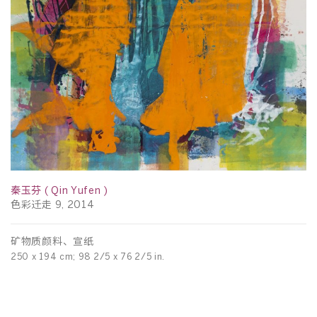
秦玉芬 ( Qin Yufen )
秦
色彩迁走 9, 2014
漫
矿物质颜料、宣纸
矿
250 x 194 cm; 98 2/5 x 76 2/5 in.
25