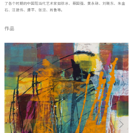
了各个时期的中国现当代艺术家如徐冰、蔡国强、黄永砯、刘晓东、朱金
石、汪建伟、谭平、张洹、肖鲁等。
作品