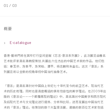
01
/
03
0
概要
E-catalogue
香港-藝術門将在其毕打行空间呈献《忘言-意派系列展》，此次展览由著名
艺术批评家高名潞教授策划,共展出六位杰出的中国艺术家的作品，他们包
括：秦玉芬、苏新平、苏笑柏、谭平、杨志麟和朱金石。这次「意派」系
列展览将以全新的视角审视中国当代抽象艺术。
「意派」是高名潞针对中国自上世纪七十年代至今的前卫艺术、现当代艺
术的历史梳理，同时也是高度概括的俱有包容性的美学理论。在2009年出
版的《意派论——一个颠覆再现的理论》中，高名潞对中国美学和西方现代
及后现代艺术与文化理论进行提炼、分析和比较，进而发展出中国当代艺
术的「意派」理论。他策划的数个大型意派展，邀请的数百位艺术家包括