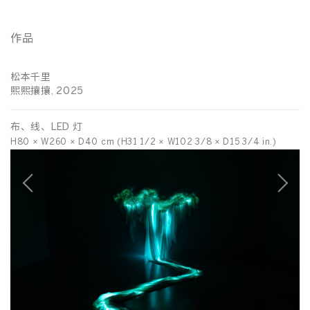
作品
松本千里
松
熙熙攘攘, 2025
宇
布、线、LED 灯
布
.)
H80 × W260 × D40 cm (H31 1/2 × W102 3/8 × D15 3/4 in.)
H1