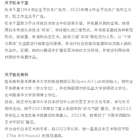
关于松本千里
松本千里1994年出生于日本广岛市，2023年博士毕业于日本广岛市立大
学，现工作生活于广岛。
松本千里致力于从传统日本技法中创造新价值，并拓展对其的诠释。她使
用日本传统扎染技法“绞染”，将线捆扎成三维形式，并将其发展成各种表现
形式，如装置、表演和动态艺术。她将三维“绞染”颗粒视为人形，以“个体
与群体”为主题进行抽象空间建模，将当代社会的复杂能量和动态融入她的
作品中。近期，她的兴趣逐步扩展至亚洲染织文化领域，并尝试利用丝棉
材质创作装置作品。
关于沓名美和
沓名美和是多摩美术大学的客座教授以及Open Art Lab的创始人。她毕业
于多摩美术大学（学士学位），并在韩国首尔的弘益大学获得硕士学位，
在中国清华大学获得博士学位。
目前，她还作为清华大学日本研究中心的东亚艺术与文化专家，参与外交
相关活动。她于2021年策划了富士吉田市的“织与气配”展览，并在2022
年担任上海宝龙美术馆展览的策展人。2023年，她策划了“大阪关西国际
艺术节研究”展览。
作为当代日本艺术的专家，自2022年以来，她一直是日本艺术电视节目
《The Art House》的常驻嘉宾。