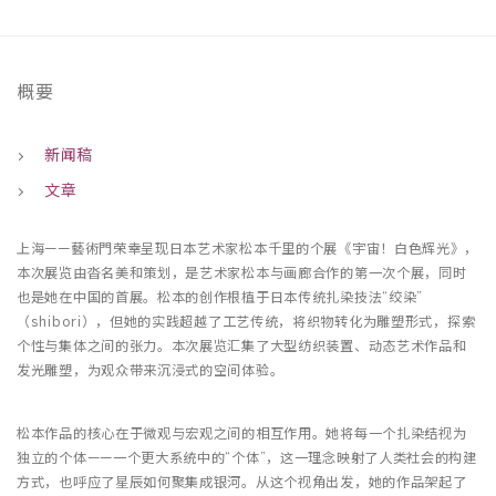
概要
新闻稿
文章
上海——藝術門荣幸呈现日本艺术家松本千里的个展《宇宙！白色辉光》，
本次展览由沓名美和策划，是艺术家松本与画廊合作的第一次个展，同时
也是她在中国的首展。松本的创作根植于日本传统扎染技法“绞染”
（shibori），但她的实践超越了工艺传统，将织物转化为雕塑形式，探索
个性与集体之间的张力。本次展览汇集了大型纺织装置、动态艺术作品和
发光雕塑，为观众带来沉浸式的空间体验。
松本作品的核心在于微观与宏观之间的相互作用。她将每一个扎染结视为
独立的个体——一个更大系统中的“个体”，这一理念映射了人类社会的构建
方式，也呼应了星辰如何聚集成银河。从这个视角出发，她的作品架起了