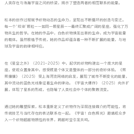
人类存在与浩瀚宇宙之间的桥梁，揭示了塑造两者的相互联系的能量。
松本的创作过程赋予织物动态的生命力，呈现出不断循环的创造与变迁。
每一个“绞染”颗粒——如同一颗星辰——最终汇聚成广阔的星座，强化了万
物共生的哲学。在她的作品中，白色织物焕发出新的生命，成为宇宙能量
的载体。虽然根植于传统，她的作品却蕴含着一种不断扩展的能量，与地
球及宇宙的韵律相呼应。
在《星空之外》（2021–2025）中，起伏的织物构建出一个庞大的星
座，使观众置身其中，感受既是个体又是整体的一部分的奇妙体验。《熙
熙攘攘》（2025） 受上海河流网络的启发，展现了城市不断变化的能量，
其中流动的蓝色光线象征着生命的律动。《宇宙大爆炸》（2025） 向外扩
展，体现了星系的形成，也隐喻了人类社会中个体的聚散流变。
通过她的雕塑探索，松本重新定义了织物作为深层连接媒介的可能性，将
传统技艺与当代存在的表达联系在一起。《宇宙！白色辉光》邀请观众步
入一个织物超越物质性的世界，跨越时空引发共鸣。