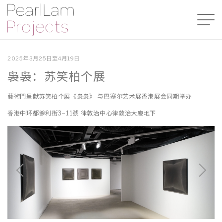
2025年3月25日至4月19日
袅袅：苏笑柏个展
藝術門呈献苏笑柏个展《袅袅》 与巴塞尔艺术展香港展会同期举办
⾹港中环都爹利街3–11號 律敦治中⼼律敦治⼤廈地下