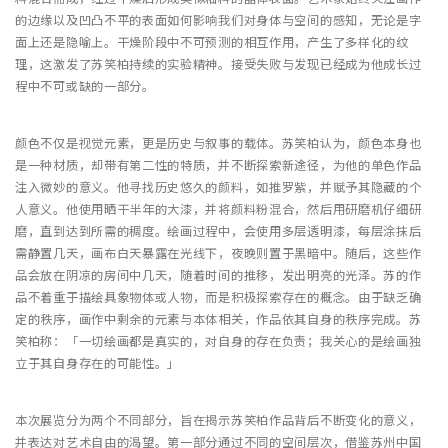
的边缘以及凹凸不平的表面如何影响我们对身体与空间的感知，无论是字
面上还是隐喻上。干燥阶段中不可预测的相互作用，产生了多样化的纹
理，这激发了苏笑柏持续的实验精神。接受失败与发现已经成为他成长过
程中不可或缺的一部分。
颜色不仅是视觉元素，更是历史与叙事的载体。苏笑柏认为，颜色本身也
是一种材质，却带有第二性的特质，并不断探索新途径，为他的单色作品
注入微妙的意义。他寻找历史悠久的颜料，如推罗紫，并赋予其隐藏的个
人意义。他使用晒干半年的大漆，并将颜料粉混合，然后用研磨机仔细研
磨，直到达到所需的稠度。绘画过程中，会使用多层透明漆，每层涂抹后
需静置几天，画布白天暴露在光线下，夜晚则置于黑暗中。随后，这些作
品会放在阴凉的房间中几天，随着时间的推移，发出明亮的光泽。苏的作
品不着重于描绘具象物体或人物，而是积极探索存在的概念。由于缺乏确
定的秩序，画作中剩余的元素与本体相关，作品依其自身的秩序完成。苏
笑柏称：「一切绘画都是真实的，对自身的存在负责；我关心的是绘画独
立于其自身存在的可能性。」
本次展览分为两个不同部分，旨在揭示苏笑柏作品背后不断变化的意义，
并表达对艺术自由的渴望。第一部分通过不同的空间层次，借鉴苏州中国