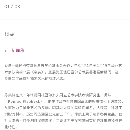
01
/
08
0
概要
新闻稿
香港—藝術門荣幸地与苏笑柏基金会合作，于3月24日至4月19日举办艺
术家苏笑柏个展《袅袅》。此展览正值巴塞尔艺术展香港展会期间，进一
步彰显了画廊对抽象艺术的持续承诺。
苏笑柏在八十年代德国杜塞尔多夫国立艺术学院攻读研究生，师从
（Konrad Klapheck）。他在作品中有意去除画面的叙事性和明确意义，
从而致力于抽象艺术的探索。因其对大漆的实验而闻名，大漆是一种基于
树脂的材料，历史可追溯至公元前五千年，传统上用于制作各种物品。他
对大漆的不可预测性深感着迷，主要致力于探索其固有的物理形态和多样
化特性。