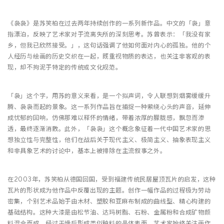
《袅袅》是苏笑柏在过去两年持续创作的一系列新作品。中文的「袅」意
指漂泊，反映了艺术家对于流离失所的深刻思考。苏曾表示：「我没有家
乡，但我已欣然接受。」，这句话强调了他如何面对内心的孤独。他的个
人经历与绘画的历史交织在一起，既重视物质的表达，也关注非客观的表
现，却不拘泥于特定的传统或文化规范。
「袅」这个字，用苏的意义来看，是一个拟声词，令人联想到烟雾缓缓升
腾、袅袅而起的景象。这一系列作品旨在捕捉一种萦绕心头的声音，延伸
成忧郁的回响，仿佛那难以释怀的情绪，带着浓厚的朦胧感，飘忽而渗
透，最终逐渐消散。此外，「袅袅」这个概念象征着一代中国艺术家的思
想独立性与完整性，他们在战后关于现代主义、极简主义、抽象表现主义
和非具象艺术的讨论中，基本上被排除在主流叙事之外。
在2003年，苏笑柏从德国回国，受到福建传统民居屋顶瓦片的启发，这种
瓦片的形状成为他作品中反覆出现的主题。创作一幅作品的过程极为劳动
密集，个别艺术品始于由木材、塑胶和亚麻布制成的曲线型、精心构建的
基础结构。这种大漆是由松节油、达玛树脂、石粉、金属粉和合成矿物颜
料混合而成，经过干燥后形成类似釉料的晶体表面。艺术家始终关注画作