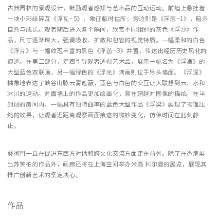
古典园林的景观设计，鼓励观者感知与艺术品的互动运动。前墙上悬挂着
一块小彩绘碎瓦《浮⽡–5》，象征临时住所；旁边则是《浮茵–1》，暗示
自然与成长。观者随后进入各个隔间，欣赏不同组别的灰色《浮沙》作
品，尺寸逐渐增大，强调吸收、扩散和包容的视觉特质。一幅柔和的白色
《浮⽚》与一幅纹理丰富的黑色《浮茵–3》并置，传达出经历历史风化的
痕迹。在第二部分，走廊引导观者透视艺术品，展示一幅名为《浮湮》的
大型蓝色双联画，另一幅绿色的《浮光》滴画则位于尽头墙面。《浮湮》
抽象地表达了峡谷山脉云雾遮蔽，蓝色与白色的交互让人联想到云、水和
冰川的运动。对面墙上的作品更加绘画化，意在超越对图像的描绘。在半
封闭的房间内，一幅具有独特曲率的蓝色大型作品《浮梁》展现了物理压
缩的效果，让观者近距离观察画面痕迹的微妙变化，仿佛时间在此刻静
止。
藝術門一直在促进东西方对话和跨文化交流方面走在前列。除了在香港展
出苏笑柏的作品外，画廊还将在上海空间举办米高·科尔曼的展览，展现其
推广创新艺术的坚定决心。
作品