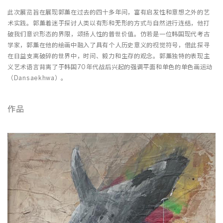
此次展览旨在展现郭薰在过去的四十多年间，富有启发性和意想之外的艺
术实践。郭薰着迷于探讨人类以有形和无形的方式与自然进行连结，他打
破我们意识形态的界限，颂扬人性的普世价值。仿若是一位韩国现代考古
学家，郭薰在他的绘画中融入了具有个人历史意义的视觉符号，借此探寻
在日益支离破碎的世界中，时间、毅力和生存的观念。郭薰独特的表现主
义艺术语言背离了于韩国70年代战后兴起的强调平面和单色的单色画运动
（Dansaekhwa）。
作品