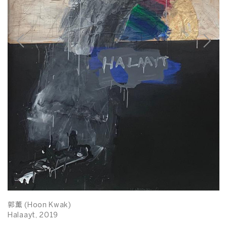
郭薰 (Hoon Kwak)
郭
Halaayt, 2019
H