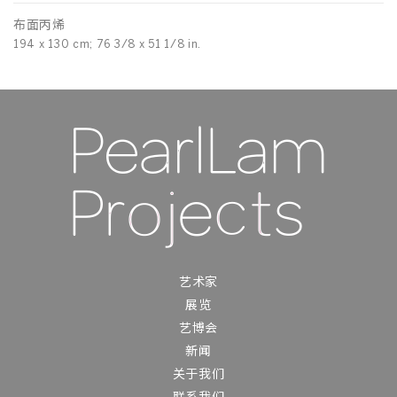
布面丙烯
纸
194 x 130 cm; 76 3/8 x 51 1/8 in.
76
艺术家
展览
艺博会
新闻
关于我们