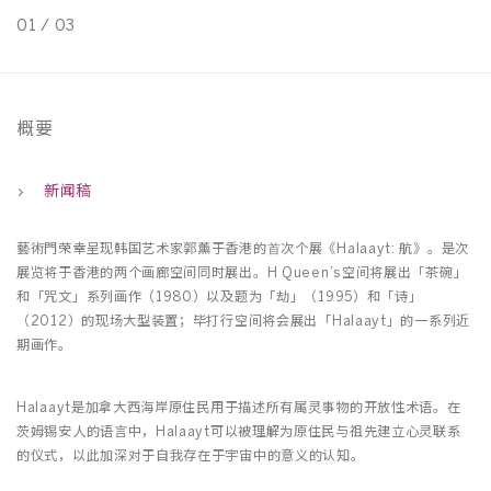
01
/
03
0
概要
新闻稿
藝術門荣幸呈现韩国艺术家郭薰于香港的⾸次个展《Halaayt: 航》。是次
展览将于香港的两个画廊空间同时展出。H Queen’s空间将展出「茶碗」
和「咒文」系列画作（1980）以及题为「劫」（1995）和「诗」
（2012）的现场大型装置；毕打行空间将会展出「Halaayt」的一系列近
期画作。
Halaayt是加拿大西海岸原住民用于描述所有属灵事物的开放性术语。在
茨姆锡安人的语言中，Halaayt可以被理解为原住民与祖先建立心灵联系
的仪式，以此加深对于自我存在于宇宙中的意义的认知。