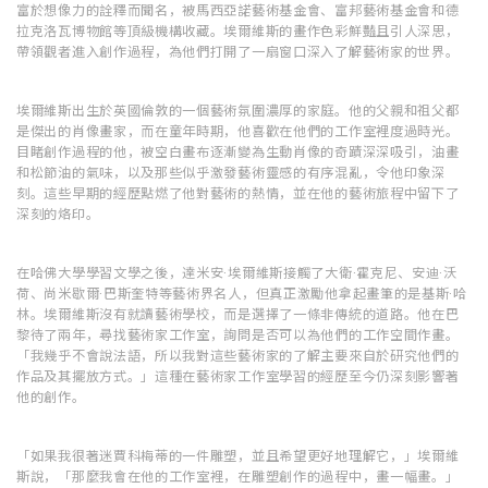
富於想像力的詮釋而聞名，被馬西亞諾藝術基金會、富邦藝術基金會和德
拉克洛瓦博物館等頂級機構收藏。埃爾維斯的畫作色彩鮮豔且引人深思，
帶領觀者進入創作過程，為他們打開了一扇窗口深入了解藝術家的世界。
埃爾維斯出生於英國倫敦的一個藝術氛圍濃厚的家庭。他的父親和祖父都
是傑出的肖像畫家，而在童年時期，他喜歡在他們的工作室裡度過時光。
目睹創作過程的他，被空白畫布逐漸變為生動肖像的奇蹟深深吸引，油畫
和松節油的氣味，以及那些似乎激發藝術靈感的有序混亂，令他印象深
刻。這些早期的經歷點燃了他對藝術的熱情，並在他的藝術旅程中留下了
深刻的烙印。
在哈佛大學學習文學之後，達米安·埃爾維斯接觸了大衛·霍克尼、安迪·沃
荷、尚米歇爾·巴斯奎特等藝術界名人，但真正激勵他拿起畫筆的是基斯·哈
林。埃爾維斯沒有就讀藝術學校，而是選擇了一條非傳統的道路。他在巴
黎待了兩年，尋找藝術家工作室，詢問是否可以為他們的工作空間作畫。
「我幾乎不會說法語，所以我對這些藝術家的了解主要來自於研究他們的
作品及其擺放方式。」這種在藝術家工作室學習的經歷至今仍深刻影響著
他的創作。
「如果我很著迷賈科梅蒂的一件雕塑，並且希望更好地理解它，」埃爾維
斯說，「那麼我會在他的工作室裡，在雕塑創作的過程中，畫一幅畫。」