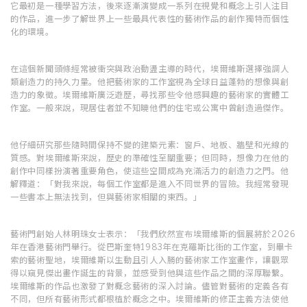
它最初是一種學習方法，後來逐漸演變成一系列在視覺和概念上引人注目
的作品，進一步了解世界上一些最具代表性的藝術作品的創作獨特而個性
化的環境。
在這個新聞頭條經常被衝突與政治動盪主導的時代，埃爾維斯選擇強調人
類創造力的持久力量。他把藝術家的工作室視為全球日益蓬勃的想像與創
造力的象徵。埃爾維斯廣泛遊歷，尋找那些令他感興趣的藝術家的實體工
作室。一般來說，現居住者並不知曉他們的住宅或公寓中曾創造過傑作。
他仔細研究那些隨時間保持不變的建築元素：窗戶、地板、牆壁和光線的
質感。對埃爾維斯來說，歷史的準確性至關重要；但同時，想像力在他的
創作中同樣扮演著重要角色，使這些空間成為充滿活力的創造力之門。他
解釋道：「對我來說，每個工作室都是進入不同世界的冒險。我經常發現
一些書本上無法找到，但與藝術家相關的東西。」
藝術門創始人林明珠女士表示：「我們欣然宣布埃爾維斯的個展將於2026
年在香港藝術門舉行。從巴斯奎特1983年在克羅斯比街的工作室，到畢卡
索的藝術聖地，埃爾維斯以生動且引人入勝的藝術家工作室畫作，讓觀眾
得以窺見傑出畫作誕生的背景，並感受到他與這些作品之間的深厚聯繫。
埃爾維斯的作品也激發了對概念藝術的深入討論。儘管對藝術的定義各有
不同，但所有藝術形式都根植於概念之中。埃爾維斯的修正主義方法使他