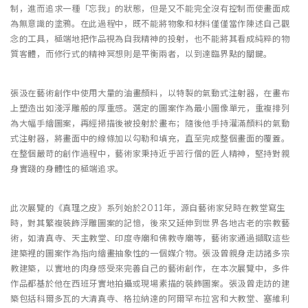
制，進而追求一種「忘我」的狀態，但是又不能完全沒有控制而使畫面成
為無意識的塗鴉。在此過程中，既不能將物象和材料僅僅當作陳述自己觀
念的工具，極端地把作品視為自我精神的投射，也不能將其看成純粹的物
質客體，而修行式的精神冥想則是平衡兩者，以到達臨界點的關鍵。
張汲在藝術創作中使用大量的油畫顏料，以特製的氣動式注射器，在畫布
上塑造出如淺浮雕般的厚重感。選定的圖案作為最小圖像單元，重複排列
為大幅手繪圖案，再經掃描後被投射於畫布；隨後他手持灌滿顏料的氣動
式注射器，將畫面中的線條加以勾勒和填充，直至完成整個畫面的覆蓋。
在整個嚴苛的創作過程中，藝術家秉持近乎苦行僧的匠人精神，堅持對親
身實踐的身體性的極端追求。
此次展覽的《真理之皮》系列始於2011年，源自藝術家兒時在教堂寫生
時，對其繁複裝飾浮雕圖案的記憶，後來又延伸到世界各地古老的宗教藝
術，如清真寺、天主教堂、印度寺廟和佛教寺廟等，藝術家通過擷取這些
建築裡的圖案作為指向繪畫抽象性的一個媒介物。張汲曾親身走訪諸多宗
教建築，以實地的肉身感受來完善自己的藝術創作，在本次展覽中，多件
作品都基於他在西班牙實地拍攝或現場素描的裝飾圖案。張汲曾走訪的建
築包括科爾多瓦的大清真寺、格拉納達的阿爾罕布拉宮和大教堂、塞維利