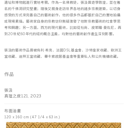
遺址和博物館進行實地考察。作為一名佛教徒，張汲曾遊學敦煌，並在著
名的千佛洞研究壁畫；隨後又親身走訪世界各地的諸多宗教建築，以切身
感受的方式來完善自己的藝術創作，他的很多作品都基於自己的實地拍攝
或現場素描。藝術家自身的宗教信仰無疑激發了他對宗教藝術的社會學思
考和興趣；另一方面，西方的現代藝術，比如從杜尚、皮耶羅·曼佐尼，再
到20世紀60年代的紐約概念主義，均對他的藝術創作產生深刻影響。
張汲的藝術作品曾被烏利·希克、法國DSL基金會、沙特皇家收藏、歐洲王
室收藏、迪拜王室收藏、畢卡索故居基金會等重要私人和公共機構收藏。
作品
張汲
張
真理之皮121, 2023
真
布面油畫
布
120 x 160 cm (47 1/4 x 63 in.)
三聯