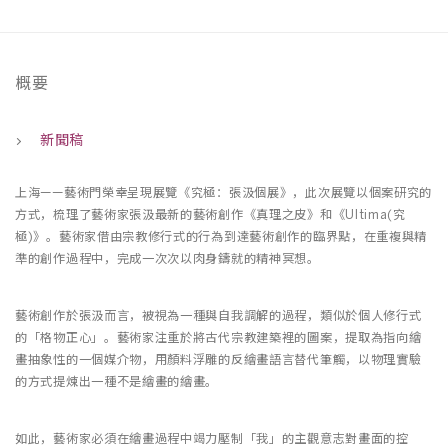
概要
新聞稿
上海——藝術門榮幸呈現展覽《究極：張汲個展》，此次展覽以個案研究的
方式，梳理了藝術家張汲最新的藝術創作《真理之皮》和《Ultima(究
極)》。藝術家借由宗教修行式的行為到達藝術創作的臨界點，在重複與精
準的創作過程中，完成一次次以肉身鑄就的精神冥想。
藝術創作於張汲而言，被視為一種與自我調解的過程，類似於個人修行式
的「格物正心」。藝術家注重於將古代宗教建築裡的圖案，提取為指向繪
畫抽象性的一個媒介物，用顏料浮雕的反繪畫語言替代筆觸，以物理實驗
的方式提煉出一種不是繪畫的繪畫。
如此，藝術家必須在繪畫過程中竭力壓制「我」的主觀意志對畫面的控