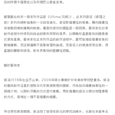
亞的阿爾卡薩爾宮以及阿爾巴公爵皇宮等。
展覽展出的另一個系列作品是《Ultima(究極)》，此系列是從《真理之
皮》系列向絕對抽象的一次自我進化，是從對繪畫性的執著，轉向繪畫性
背後動因機制邏輯的蛻變。畫面所提供的圖型是一個假像，藝術家在日常
創作過程中所得到的自由狀態和冥想的境界，比眼睛所直觀看到的圖像樣
式更為重要。藝術家在此系列作品的創作過程中，盡可能捕捉繪畫背後的
動機邏輯，而這個邏輯不是靠推理和論證，而是從人的親身感受出發，憑
直觀的體驗和領悟，對世界萬物的整體性把握。
關於藝術家
張汲1978年出生于山東，2008年碩士畢業於中央美術學院壁畫系。張汲
的藝術創作注重於提取古代宗教建築裡的圖案，作為指向繪畫抽象性的一
個媒介物，以顏料浮雕的方式替代筆觸，用反繪畫的語言以類似物理實驗
的方式，提煉出一種不是繪畫的繪畫。
早在學院教育期間，張汲除了接受系統化的學院訓練外，也曾在多處考古