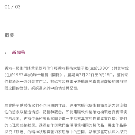
01
/
03
0
概要
新聞稿
香港—藝術門隆重呈獻兩位年輕香港藝術家關子維(生於1990年)與黃智銓
(生於1987年)的聯合展覽《間隙》，展期自7月22日至9月15日。藝術家
們將通過一系列裝置作品、數碼打印與電子遊戲展開真實與虛擬的間隙空
間之間的對話，娓娓道來其中的情感與記憶。
展覽將呈獻藝術家們不同時期的作品，運用電腦化技術和極具活力與流動
性的想象以構造情感、記憶和觀念。即使電腦軟件精確地複製著真實環境
下的現象，但兩位藝術家都試圖更進一步探索真實的物質本質以接近我們
的心理與感情狀態。透過創作與我們生活環境相同的替代品，展出作品將
探究「膠著」的精神狀態與藝術家思維中的空間，顯示那些可供深入探究