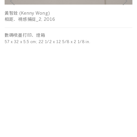
關
黃智銓 (Kenny Wong)
走
相距．視感捕捉_2, 2016
數
數碼噴墨打印、燈箱
10
57 x 32 x 5.5 cm; 22 1/2 x 12 5/8 x 2 1/8 in.