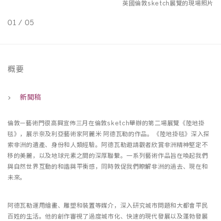
照片
英國倫敦sketch展覽的現場照片
01
/
05
0
概要
新聞稿
倫敦—藝術門很高興宣佈三月在倫敦sketch舉辦的第二場展覽《陸地掛
毯》，展示奈及利亞藝術家阿麗米·阿德瓦勒的作品。《陸地掛毯》深入探
索非洲的遺產、身份和人類經驗。阿德瓦勒邀請觀者欣賞非洲精神堅定不
移的美麗，以及地球元素之間的深厚聯繫。一系列藝術作品旨在喚起我們
與自然世界互動的和諧與平衡感，同時敦促我們瞭解非洲的過去、現在和
未來。
阿德瓦勒運用繪畫、雕塑和裝置等媒介，深入研究城市問題和大都會平民
百姓的生活。他的創作審視了過度城市化、快速的現代發展以及蓬勃發展