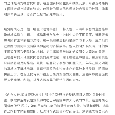
的全球經濟對社會的影響。通過融合極簡主義和抽象元素，阿德瓦勒捕捉
了國際大都市環境的強度。他獨特的藝術風格經常融合豐富的紋理、油畫
和厚塗的油塊，從而產生獨特的雕塑效果。
展覽的核心是一幅三聯畫《陸地掛毯》，將人性、自然和寧靜的主題錯綜
複雜地編織在一起。三幅繪畫分別代表了地球生命的不同層面，鼓勵觀者
思考所有生物的相互連接。第一幅繪畫生動地描繪了陸地人類，展示他們
在廣闊的田野中充滿歡樂和堅韌的多樣故事。當人們向外凝視時，他們似
乎渴望保護我們脆弱的地球；第二幅繪畫無縫地過渡到令人驚歎的景觀。
山巒疊翠的大地像閃閃發光的絲帶流動，樹木在微風中搖曳，透過樹葉低
聲訴說著歲月的秘密。最後一幅呈現了寧靜的田園風光，羊群在陽光明媚
的草地上平靜地吃草。當這些溫柔的生物在金色的草地上漫步時，時間仿
佛靜止了，在泥土的背景下創造出極具質感的交響曲。這種寧靜的畫面提
醒人們簡單、和諧，以及逃離複雜的現代生活的安逸。
《內在女神:捕捉伊亞·恩拉》和《伊亞·恩拉的凝視:靈魂之窗》皆是肖像
畫，象徵神聖的女性氣質和約魯巴宇宙論中偉大母親的本質。繪畫的核心
圍繞著伊亞·恩拉，她的目光和古老的智慧代表著力量、智慧和優雅。這些
作品超越了時間和空間，以各種形式頌揚神聖的女性，邀請觀者與自己內