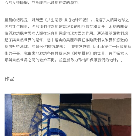
心的女神聯繫，並認識自己體現神聖的潛力。
展覽的結尾是一對雕塑《共生關係:擁抱地球和諧》，描繪了人類與地球之
間的共生關係，強調我們作為地球管理者的相互依存和責任。木材的觸覺
性質邀請觀者思考人類在培育和保護地球方面的作用。通過雕塑讓我們想
起了與自然世界的關係，當中蘊含的美麗和責任激勵我們以敬畏和感激的
態度對待地球。阿麗米·阿德瓦勒說：「我非常感謝sketch提供一個頌揚藝
術的平臺。我由衷地邀請各位與我走進《陸地掛毯》的世界，共同探索人
類與自然世界之間的微妙平衡， 並重新致力珍惜和保護我們的地球。」
作品