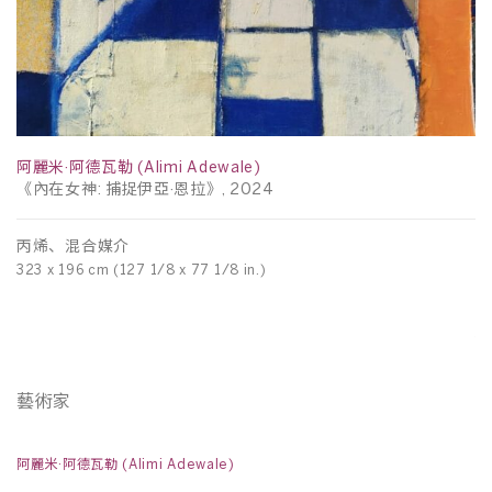
阿麗米·阿德瓦勒 (Alimi Adewale)
《內在女神: 捕捉伊亞·恩拉》, 2024
阿
丙烯、混合媒介
《
323 x 196 cm (127 1/8 x 77 1/8 in.)
丙
32
藝術家
阿麗米·阿德瓦勒 (Alimi Adewale)