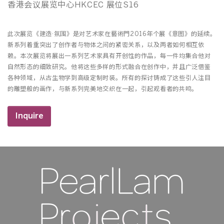
香港会议展览中心HKCEC 展位S16
此次展览《建造·氛围》是对艺术家在藝術門2016年个展《意图》的延续。
新系列着重突出了创作者与物体之间的紧密关系，以及两者如何相互依
赖。本次展览将展出一系列艺术家具有开创性的作品，每一件均集合他对
自然形态的细致研究。他将这些多样的形式融合在创作中，并且广泛借鉴
各种领域，从古生物学到高级定制时装。所有的探讨铸成了这些引人注目
的雕塑般的画作，与新系列完美地交织在一起，引起观看者的共鸣。
Inquire