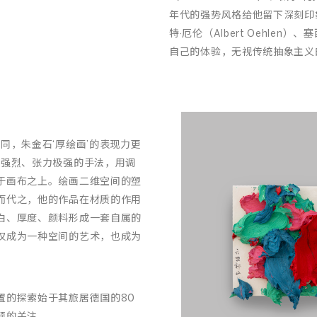
年代的强势风格给他留下深刻印
特·厄伦（Albert Oehlen
自己的体验，无视传统抽象主义
同，朱金石‘厚绘画’的表现力更
以强烈、张力极强的手法，用调
于画布之上。绘画二维空间的塑
而代之，他的作品在材质的作用
白、厚度、颜料形成一套自属的
仅成为一种空间的艺术，也成为
置的探索始于其旅居德国的80