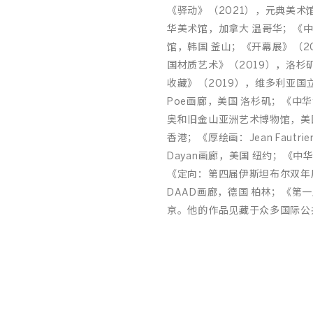
《驿动》（2021），元典美术
华美术馆，加拿大 温哥华；《
馆，韩国 釜山；《开幕展》（2
国材质艺术》（2019），洛
收藏》（2019），维多利亚国立
Poe画廊，美国 洛杉矶；《中
奥和旧金山亚洲艺术博物馆，美国
香港；《厚绘画：Jean Fautrie
Dayan画廊，美国 纽约；《中
《定向：第四届伊斯坦布尔双年展
DAAD画廊，德国 柏林；《第
京。他的作品见藏于众多国际公