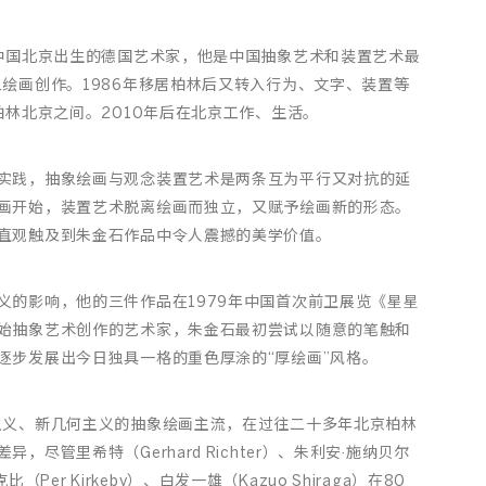
在中国北京出生的德国艺术家，他是中国抽象艺术和装置艺术最
象绘画创作。1986年移居柏林后又转入行为、文字、装置等
柏林北京之间。2010年后在北京工作、生活。
实践，抽象绘画与观念装置艺术是两条互为平行又对抗的延
画开始，装置艺术脱离绘画而独立，又赋予绘画新的形态。
直观触及到朱金石作品中令人震撼的美学价值。
义的影响，他的三件作品在1979年中国首次前卫展览《星星
始抽象艺术创作的艺术家，朱金石最初尝试以随意的笔触和
逐步发展出今日独具一格的重色厚涂的“厚绘画”风格。
主义、新几何主义的抽象绘画主流，在过往二十多年北京柏林
尽管里希特（Gerhard Richter）、朱利安·施纳贝尔
柯克比（Per Kirkeby）、白发一雄（Kazuo Shiraga）在80