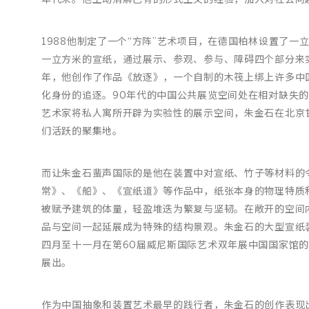
年代末。他主动消解已有的形式主义的经验，加入对社会问
1988他制定了一个“方阵”艺术项目，在德国柏林设置了一
一立方米的宣纸，通过展示、参观、参与、障碍四个部分来实
年，他创作了作品《放逐》，一个自制的木筏上绑上许多中
化身份的追逐。90年代的中国公共展览空间处在相对缺失
艺术家将私人寓所开辟为实验性的展示空间，朱金石在北京
们活跃的聚集地。
而让朱金石蜚声国际的是他在装置中对宣纸、竹子等材料的
常》、《船》、《宣纸道》等作品中，纸张本身的物理特质
被赋予建筑的体量，轻盈堆迭为繁复与坚韧。在敞开的空间
品与空间一起延展成为特殊的结构景观。朱金石的大型宣纸装
四月至十一月在第60届威尼斯国际艺术双年展中国国家馆
展出。
作为中国抽象和装置艺术最早的践行者，朱金石的创作表现