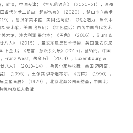
馆，武清，中国天津；《罕见的语言》（2020–21），温哥
中国当代艺术三部曲：超越伤痕》（2020），釜山市立美术
019），鲁贝尔美术馆，美国 迈阿密；《物之魅力：当代中
杉矶郡美术馆，美国 洛杉矶；《红色童话：白兔中国当代艺术
美术馆，澳大利亚 墨尔本；《黑色》（2016），Blum &
华廿八人》（2015），圣安东尼奥艺术博物，美国 圣安东尼
 旧金山；《忘言—意派系列展》(2015)，藝術門，中国
r，Franz West，朱金石》（2014），Luxembourg &
华廿八人》（2013–14），鲁贝尔家族收藏，美国 迈阿密；
》（1995），土尔其 伊斯坦布尔；《方阵》（1990），
一届星星画展》（1979），北京北海公园画舫斋，中国 北
共机构及私人收藏。