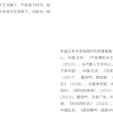
于艺术媒介，不局限于时代，超
代全球文化背景下，勾画出一部
朱金石多次参加国内外的重要展
心，中国 北京；《下星期去米兰
（2020），当代唐人艺术中心
子美术馆），中国 北京；《甘家
（2017），藝術門，新加坡；
石》（2016），元典美术馆，中国
纽约；《颜料的演绎》（2015
(2015)，藝術門，交易广场，
港；《时间的形状》（2023）
中国北京；《游目聘怀－旅德中