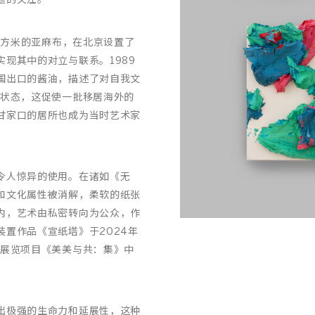
题的关注。
立方米的亚麻布，在北京设置了
现其中的对立与联系。1989
国出口的酱油，描述了对自我文
的状态，这促使一批移居海外的
甘家口的居所也成为当时艺术家
令人惊异的使用。在诸如《无
和文化属性被消解，柔软的纸张
内，艺术由私密转向为公众，作
置作品《宣纸塔》于2024年
的展览项目《美美与共：集》中
出极强的生命力和延展性，这种