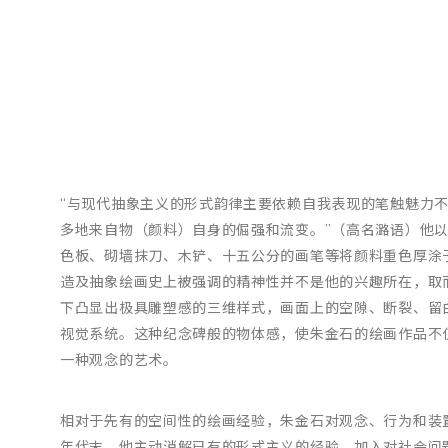
“与现代抽象主义的形式韵律主要依赖自我表现的笔触魅力不
多地来自物（颜料）自身的倔强和流变。”（高名潞语）他
色板、砌墙抹刀、木铲、十五公分的画笔等将颜料重色厚涂
造及抽象绘画史上被强调的精神性并不是他的兴趣所在，取
下凸显出极具雕塑感的三维样式，画面上的空隙、断裂、留
视觉系统。这种纪念碑般的物体感，使朱金石的绘画作品不
一种观念的艺术。
相对于先有的空间性的绘画经验，朱金石对观念、行为和装