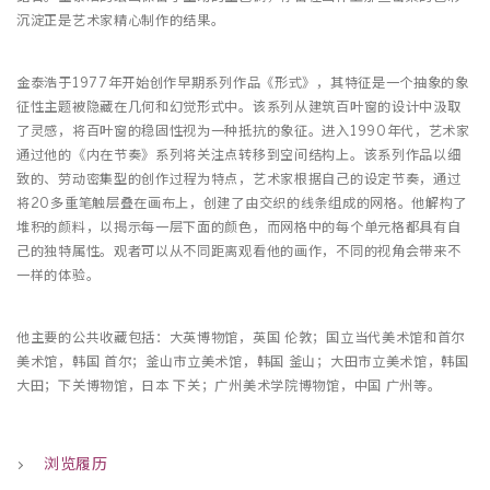
沉淀正是艺术家精心制作的结果。
金泰浩于1977年开始创作早期系列作品《形式》，其特征是一个抽象的象
征性主题被隐藏在几何和幻觉形式中。该系列从建筑百叶窗的设计中汲取
了灵感，将百叶窗的稳固性视为一种抵抗的象征。进入1990年代，艺术家
通过他的《内在节奏》系列将关注点转移到空间结构上。该系列作品以细
致的、劳动密集型的创作过程为特点，艺术家根据自己的设定节奏，通过
将20多重笔触层叠在画布上，创建了由交织的线条组成的网格。他解构了
堆积的颜料，以揭示每一层下面的颜色，而网格中的每个单元格都具有自
己的独特属性。观者可以从不同距离观看他的画作，不同的视角会带来不
一样的体验。
他主要的公共收藏包括：大英博物馆，英国 伦敦；国立当代美术馆和首尔
美术馆，韩国 首尔；釜山市立美术馆，韩国 釜山；大田市立美术馆，韩国
大田；下关博物馆，日本 下关；广州美术学院博物馆，中国 广州等。
浏览履历