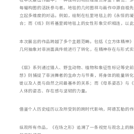
在本次展出作品中，一种独特的物质维度贯穿整个展览：多
每幅构图的活跃参与者。地毯的几何图样与画作中源自祖先
立起多维度的对话。例如，绘制在杜里地毯上的《永恒的凝
合；而《线》则将基里姆地毯上的女性形象交织相连，以此
本次展出的作品跨越了多个主题范畴。包括《立方体精神》
几何抽象对非洲面具传统进行了转化，在精神存在与形式实
《层》系列通过猎人、野生动物、植物和象征性标记等史前
想》则捕捉了非洲舞者的生命力与节奏，将身体的能量转化
徙以及人类与自然之间最基本的关系；而《母系姿态》与《
人体的姿态、存在感与坚韧的力量。
借鉴个人历史经历以及所受到的跨时代影响，阿德瓦勒的作
纵观所有作品，《在场之形》追溯了一条视觉与观念上的脉