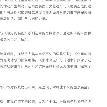
件作品绘制在基里姆地毯上，其编织图案与质朴的肌理成为
的律动产生共鸣，在画面表面、文化遗产与人物姿态之间建
视》将编织织物的触觉温度与非洲面具肖像的雕塑感完美融
赞颂团结、韧性与共同的力量。
与《祖先的凝视》系列在内的肖像作品，通过破碎的平面和
验之间架起了桥梁。
绘画母题，唤起了人类与自然历史的层叠记忆；《空间的遐
为充满动感的抽象编排。《集体漂流》与《活水》探讨了迁
有纹理的生命》系列则通过厚涂颜料和表现性笔触，探索了
品不仅对传统提出叩问，更呈现了对可能未来的图景展望。
络：即我们留下的印记，以及将个体、社群与经验紧密相连