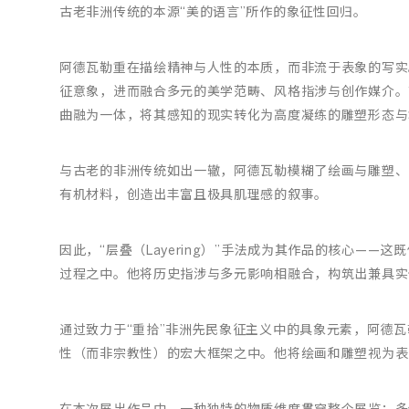
古老非洲传统的本源“美的语言”所作的象征性回归。
阿德瓦勒重在描绘精神与人性的本质，而非流于表象的写实
征意象，进而融合多元的美学范畴、风格指涉与创作媒介。
曲融为一体，将其感知的现实转化为高度凝练的雕塑形态与
与古老的非洲传统如出一辙，阿德瓦勒模糊了绘画与雕塑、
有机材料，创造出丰富且极具肌理感的叙事。
因此，“层叠（Layering）”手法成为其作品的核心—
过程之中。他将历史指涉与多元影响相融合，构筑出兼具实
通过致力于“重拾”非洲先民象征主义中的具象元素，阿德
性（而非宗教性）的宏大框架之中。他将绘画和雕塑视为表