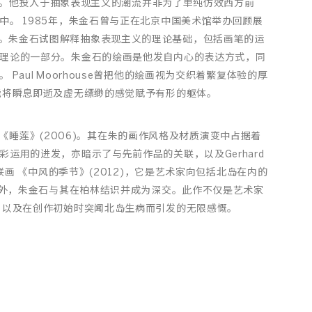
创作。他投入于抽象表现主义的潮流并非为了单纯仿效西方前
。 1985年，朱金石曾与正在北京中国美术馆举办回顾展
行激烈讨论。朱金石试图解释抽象表现主义的理论基础，包括画笔的运
理论的一部分。朱金石的绘画是他发自内心的表达方式，同
aul Moorhouse曾把他的绘画视为交织着繁复体验的厚
能将瞬息即逝及虚无缥缈的感觉赋予有形的躯体。
作品《睡莲》(2006)。其在朱的画作风格及材质演变中占据着
运用的进发，亦暗示了与先前作品的关联，以及Gerhard
联画 《中风的季节》(2012)，它是艺术家向包括北岛在内的
国外，朱金石与其在柏林结识并成为深交。此作不仅是艺术家
，以及在创作初始时突闻北岛生病而引发的无限感慨。