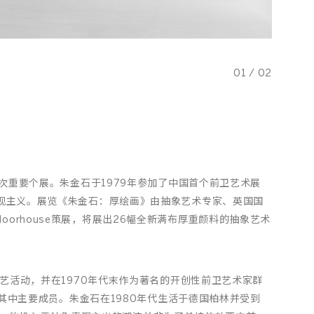
01
/
02
次重要个展。朱金石于1979年参加了中国首个前卫艺术展
辩抽象表现主义。展览《朱金石：厚绘画》由抽象艺术专家、英国国
人Paul Moorhouse策展，将展出26幅全新满布厚重颜料的抽象艺术
艺活动，并在1970年代末作为著名的开创性前卫艺术家群
其中主要成员。朱金石在1980年代生活于德国柏林并受到