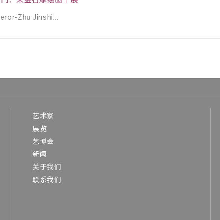
術門：朱金石厚绘画个展
r-Zhu Jinshi...
艺术家
展览
艺博会
新闻
关于我们
联系我们