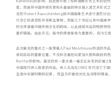
Kandinsky的影响，自此便开始了纯粹抽象形式艺术的
辈，而是将中国传统写意和水墨画的特点融入其艺术形式之中
览的 Robert Rauschenberg就中国抽象艺术进
行及它的表现性并非新生事物，而是几个世纪以来中国美学
时也渗透着中国传统文化的韵味，以此成就作品的物质特性。 P
重织锦画。由此可见，画作的厚度是极为重要的， 因为它
此次展览的重点之一是策展人Paul Moorhouse所选的
承前启后的重要位置，不仅标志着他向更加大胆和跳跃的色彩
Richter的影响。展览的另一重点是一幅近五米宽的巨幅三
中国现代诗人致意的作品。诗人北岛在1980 年代流亡于
生涯中关键时期的纪录， 而且交织着他对北岛深厚的情谊