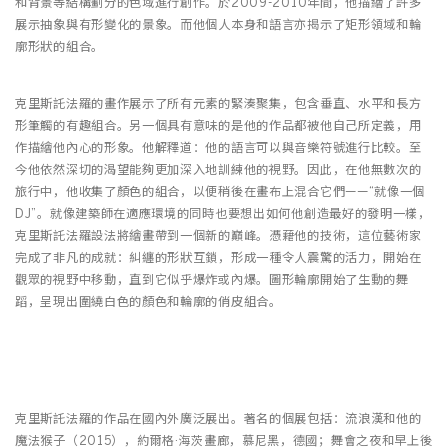
和背景等結構劃分的色域進行創作。於2009-2010年間，他描繪了許多
展示抽象與有形變化的景象。而他個人本身和語言亦揭示了矩形領域和輪
廓形狀的組合。
克里斯託法羅的畫作展示了所有元素的緊湊聚集，包含垂直、水平和長方
形筆觸的有趣組合。另一個具有意味的是他的作品都被他自己所定義，用
作描繪他內心的形象。他解釋道：他的語言可以與音樂符號進行比較。至
今他依然深切的渴望能夠更加深入地訓練他的視野。因此，在他無數次的
旅行中，他收集了顏色的組合，以便稍後在畫布上混合它們——“就像一個
DJ”。就像建築師在適應環境的同時也要想出如何他創造最好的發明一樣，
克里斯託法羅設法將繪畫帶到一個新的巔峰。憑藉他的技術，這位藝術家
完成了非凡的成就：糾纏的形狀互鎖，形成一種令人震驚的活力，開始在
觀眾的視野中移動，直到它似乎爆炸或內爆。圖形輪廓開始了生動的舞
蹈，呈現出圍繞白色的顏色和輪廓的俏皮組合。
克里斯託法羅的作品在國內外廣泛展出。著名的個展包括：流浪漢和他的
魔法猴子（2015），約爾格·海茨畫廊，慕尼黑，德國；舞會之夜和早上後