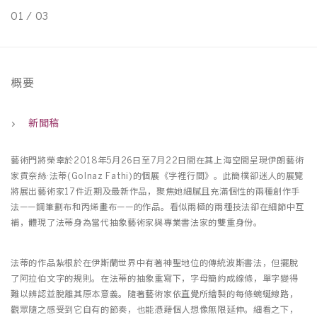
01
/
03
0
概要
新聞稿
藝術門將榮幸於2018年5月26日至7月22日間在其上海空間呈現伊朗藝術
家貢奈絲·法蒂(Golnaz Fathi)的個展《字裡行間》。此簡樸卻迷人的展覽
將展出藝術家17件近期及最新作品，聚焦她細膩且充滿個性的兩種創作手
法——鋼筆劃布和丙烯畫布——的作品。看似兩極的兩種技法卻在細節中互
補，體現了法蒂身為當代抽象藝術家與專業書法家的雙重身份。
法蒂的作品紮根於在伊斯蘭世界中有著神聖地位的傳統波斯書法，但擺脫
了阿拉伯文字的規則。在法蒂的抽象重寫下，字母簡約成線條，單字變得
難以辨認並脫離其原本意義。隨著藝術家依直覺所繪製的每條蜿蜒線路，
觀眾隨之感受到它自有的節奏，也能憑藉個人想像無限延伸。細看之下，