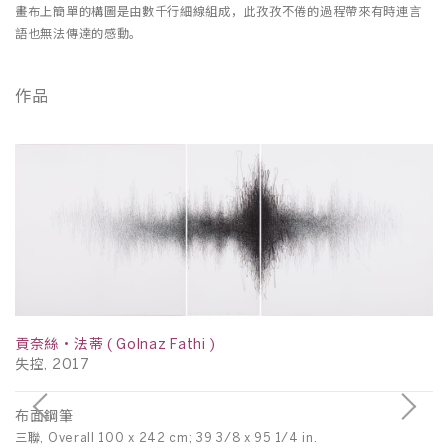
畫布上簡單的構圖是由數千行細線組成，此孜孜不倦的過程帶來有時連言
語也無法傳達的感動。
作品
貢奈絲・法蒂 ( Golnaz Fathi )
失控, 2017
布面鋼筆
三聯, Overall 100 x 242 cm; 39 3/8 x 95 1/4 in.