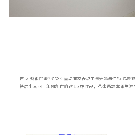
/
03
香港-藝術門畫?將榮幸呈現抽象表現主義先驅羅伯特·馬瑟
將展出其四十年間創作的逾 15 幅作品，帶來馬瑟韋爾生