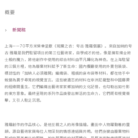
概要
新聞稿
上海——70平⽅米榮幸呈獻《斑斕之衣：夸古·雅羅個展》。來⾃加納的夸
古·雅羅是我們駐留項⽬的第三位藝術家，⾃學成才的他，像是擁有煉⾦術
⼠般的魔⼒，將他創作中使⽤的綜合材料由平凡轉化為神奇。在上海駐留
的三個⽉裡，他為廢棄材料賦予了新⽣命：國內餐廳使⽤的外賣包裝袋、
標誌性的「加納⼈必須離開」編織袋、粗糲的⿇布袋等材料，都在他⼿中
蛻變為異乎尋常的視覺宣⾔。這些被遺忘的材料在非洲尼龍墊和中國藤蓆
的經緯間重⽣，它們編織出藝術家家鄉加納的⽂化記憶，也勾勒出如⽵影
的東⽅意象。最終呈現的系列作品煥發出鮮活的⽣命⼒，它們既有視覺衝
擊，⼜引⼈駐⾜沉思。
雅羅創作的作品核⼼，是他⾄親之⼈的肖像描繪。畫⾯中⼈物躍動著的靈
韻，源⾃藝術家與每位⼈物深刻的情感連結與共鳴。他們⾝披由廢棄物料