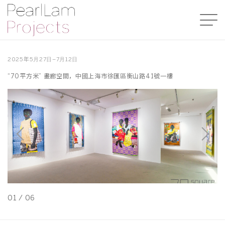
2025年5⽉27⽇–7⽉12⽇
“70平⽅米” 畫廊空間，中國上海市徐匯區衡⼭路41號⼀樓
01
/
06
0