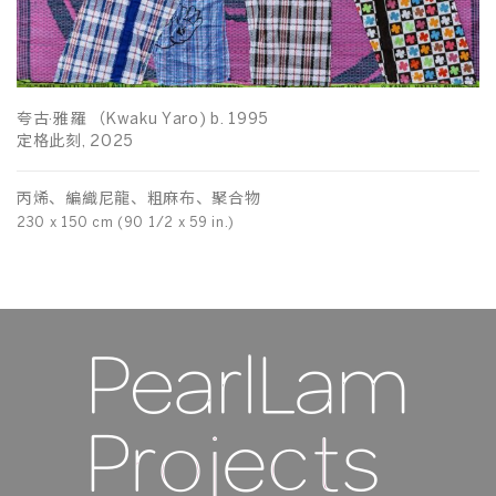
夸古·雅羅 （Kwaku Yaro) b. 1995
定格此刻, 2025
夸
青
丙烯、編織尼龍、粗麻布、聚合物
230 x 150 cm (90 1/2 x 59 in.)
丙
20