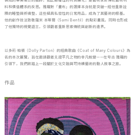
製成的華美奪⽬的服飾，如此顛覆性的材質轉化，是藝術家對傳統藝術材
料和價值體系的反思。雅羅對「畫布」的選擇本⾝就是突破—經他重新詮
釋的睡墊與祈禱墊，這些極具私密性的⽇常⽤品，成為了其藝術的根基。
他的創作技法致敬薩米·本蒂爾（Sami Bentil）的點彩畫風，同時也形成
了他獨特的視覺語⾔，引領觀者重新思索傳統與創新的邊界。
以多莉·帕頓（Dolly Parton）的經典歌曲《Coat of Many Colours》為
名的本次展覽，旨在邀請觀者⾒證平凡之物的非凡蛻變——在夸古·雅羅的
引領下，我們將踏上⼀段關於⽂化交融與可持續藝術的動⼈敘事之旅。
作品