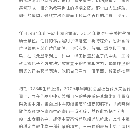
的物理邊沿作為界線，通過持續地覆蓋、切割與牽引，畫面
逐漸形成一個充滿敘事趣味的虛構空間。那些由人生經驗、
劇性的瞬間，最終定格為畫面中極具代表性的堆疊、拉扯、
任日1984年出生於中國哈爾濱，2014年獲得中央美術學
碩士學位。任日的作品運用了蜂蠟這一獨特媒介，他對蜜蜂
雕塑體現人與自然的關係，包括和諧、解構、重塑和干預，
果。在《元塑系列之二》中，蜂王被置於盒子的中央，工蜂
就以擲色子的方式決定放置盒子的位置和方向，蜂蠟雕塑的
關係的行為藝術表演，他把自己看作一個平面，將蜜蜂按壓
陶軼1978年生於上海，2005年畢業於德國杜塞爾多夫
圖上，而在作品中建立某種自在的秩序感是其藝術創作貫穿
與觸碰未知，畫面上即興的繪畫感和遺存的痕跡，形成時間
臂作為圓規在畫面中心畫出一道弧線，並以此為幅面分割。Abh
的一座寺廟名字，據傳東晉高僧曾取經求法於此。此作中覆
的穩定性轉化為一種莊嚴的精神，三米長的畫布上除了這個