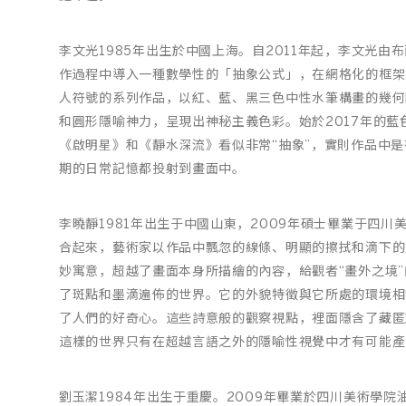
李文光1985年出生於中國上海。自2011年起，李文光
作過程中導入一種數學性的「抽象公式」，在網格化的框架
人符號的系列作品，以紅、藍、黑三色中性水筆構畫的幾何
和圓形隱喻神力，呈現出神秘主義色彩。始於2017年的
《啟明星》和《靜水深流》看似非常“抽象”，實則作品中
期的日常記憶都投射到畫面中。
李曉靜1981年出生于中國山東，2009年碩士畢業于四
合起來，藝術家以作品中飄忽的線條、明顯的擦拭和滴下的
妙寓意，超越了畫面本身所描繪的內容，給觀者“畫外之境
了斑點和墨滴遍佈的世界。它的外貌特徵與它所處的環境相
了人們的好奇心。這些詩意般的觀察視點，裡面隱含了藏匿
這樣的世界只有在超越言語之外的隱喻性視覺中才有可能產
劉玉潔1984年出生于重慶。2009年畢業於四川美術學