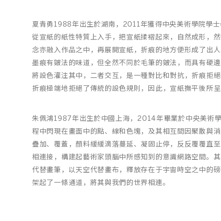
夏青勇1988年出生於湖南，2011年獲得中央美術學院
從宣紙的紙性特質上入手，把宣紙揉褶起來，自然成形，然
念亦融入作品之中，再展開宣紙，折痕的地方便形成了出人
墨痕有皴法的味道，但全然不同於毛筆的皴法，而具有硬邊
將設色灌注其中，二者交互，是一種對比和對抗，折痕拒絕
折痕極端地拒絕了傳統的設色規則，因此，宣紙撫平後所呈
朱佩鴻1987年出生於中國上海，2014年畢業於中央美
程中閃現在畫面中的點、線和色塊，及其相互間因聚散與消
疊加、覆蓋，顏料緩緩滴落蔓延、凝固止停，反反覆覆直至
相連接，構建起藝術家頭腦中所感知到的意識網路空間。其抽
代替畫筆，以天空代替畫布，釋放存在于宇宙時空之中的磅
架起了一條通道，將其與我們的世界相連。