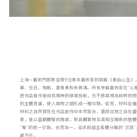
/
04
上海—藝術門即將呈現9位青年藝術家的群展《象由心生》
華、任日、陶軼、夏青勇和朱佩鴻。所有參展藝術家在“心象
把作品看作是自我精神的極端投射，也不將其視為純粹的物
的主體意識，使人與物之間形成一種均勢。從而，材料從繪
材料之自然質性在作品創作中本然契合，還原出物之自在靈性。
意，是以直觀體驗的角度，對具體事物及其相互關係的整體性
“象”的統一交融、合而為一，追求超越主客體分離的“忘我”
處不在。