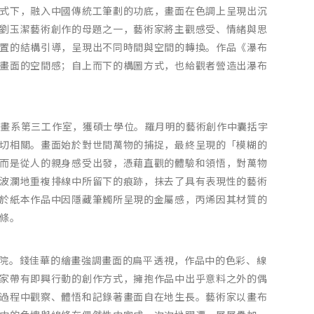
式下，融入中國傳統工筆劃的功底，畫面在色調上呈現出沉
劉玉潔藝術創作的母題之一，藝術家將主觀感受、情緒與思
置的結構引導，呈現出不同時間與空間的轉換。作品《瀑布
畫面的空間感；自上而下的構圖方式，也給觀者營造出瀑布
院壁畫系第三工作室，獲碩士學位。羅月明的藝術創作中囊括宇
切相關。畫面始於對世間萬物的捕捉，最終呈現的「模糊的
而是從人的親身感受出發，憑藉直觀的體驗和領悟，對萬物
波瀾地重複排線中所留下的痕跡，抹去了具有表現性的藝術
於紙本作品中因隱藏筆觸所呈現的金屬感，丙烯因其材質的
條。
術學院。錢佳華的繪畫強調畫面的扁平透視，作品中的色彩、線
家帶有即興行動的創作方式，擁抱作品中出乎意料之外的偶
過程中觀察、體悟和記錄著畫面自在地生長。藝術家以畫布