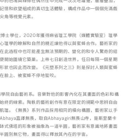
中的色塊與線條在偶然性中完成一次次地躍遷，層層疊加，
記憶和欲望組成的真切生活體驗，構成作品中一個個充滿戲
尖角等視覺元素。
院博士學位，2020年獲得麻省理工學院（媒體實驗室）理學
心理學的瞭解和自然的親近讓他得以與蜜蜂合作。藝術家的
在此過程中也可能產生無法預期的、變化的和令人驚奇的結
便開始圍繞它築巢。上帝七日創造世界，任日每隔一個星期
形狀也因此而改變。《元塑系列之三》則是探討人類與蜜蜂
在臉上、被蜜蜂不停地蜇咬。
藝術學院自由藝術系。音樂對他的影響內化在其畫面的色彩和構
始終的線索。陶軼的藝術創作有意在限定的規範中思辨自由
肌理。《無畏》系列作品採用相同的橫向構圖，藝術家以手
aya直譯無畏，取自Abhayagiri無畏山寺，是斯里蘭卡
缽式佛塔的形象被抽象為一道半圓，藝術家有意識地將畫面
半圓別無它物，畫面得以釋放其內在的宇宙。