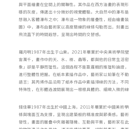
與平面繪畫在空間上的關聯性。其作品在西方油畫的表現形
穩的灰度，傳遞出十分微妙的視覺體驗。大自然中的瀑布是
想融入客體瀑布之中；瀑布這一物象的層疊性，經由繪畫裝
圖》中，瀑布由藝術家以高度簡練的線條勾勒而出，刻畫出
飛流直下的時間遐想，呈現出時間的交替感。
羅月明1987年出生于山東。2021年畢業於中央美術學
宙萬千，畫作中的天、水、樹、蟲等，都與他的日常生活密
象」卻是平靜而理性。這個過程不是靠邏輯的推理和論證，
進行整體性把握。在紙本素描作品中，藝術家以鉛筆在不動
語言；其丙烯作品沿用了紙本作品中素描排線的方法，不同
特殊性，在形體過渡間展現出一根根具體的、細緻入微的線
錢佳華1987年出生於中國上海，2011年畢業於中國美
條與塊面互為支撐，呈現出建築般的精准度與節奏感。藝術
發性，畫面的層疊中夾雜著隨機、互動與平衡，藝術家在此