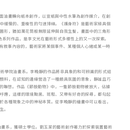
由布面油畫轉向紙本創作，以宣紙與中性水筆為創作媒介，在創
中緩慢的、重複性的勻速排線。《護身符》是藝術家極具個
圖形，猶如萬花筒般無限延伸與自我生髮，畫面中的三角形
藍色系列作品，是李文光在藝術形式多樣性上的又一次探索。
是有敘事內容的，藝術家將某個事件、某種個人心緒或某一時
川美術學院油畫系。李曉靜的作品將非具象的和可辨識的形式結
顏料，在認知的邊緣營造了一種頗具氛圍的意象，靜謐且巧
”的聯想。作品《節肢動物》中，一隻節肢動物被放大，佔據
呼應，這樣的環境黝黑、斑駁、又帶有好奇的探尋，都勾起
於各種現象之中的神秘本質。從李曉靜的繪畫中可以看出，
生。
院油畫系，獲碩士學位。劉玉潔的藝術創作著力於探索裝置藝術