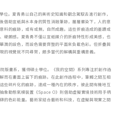
學士學位。夏青勇以自己的美術史知識和觀念駕馭去進行創作，
後借助宣紙與水本身的質性消融筆跡，層層暈染下，人的意
意料的痕跡，或有或無，自然成趣。這些折痕造成的墨蹟或
、硬朗感。夏青勇不僅以宣紙媒介的折痕特性形成美感，也
華潤的設色，而設色需要齊整的平面來負載色彩。但折疊與
現的視覺就不同尋常，頗多當代的解構與重構意義。
術學院版畫系，獲得碩士學位。《我的空間》系列專注於創作過
解而在畫面上留下的痕跡。在此創作過程中，筆觸之間互相
這些碎片化的痕跡，達成一種內在的秩序，彼此間有機地互
象動態氣模裝置《Space O》則借助虛擬實境技術用手柄
礴的色彩能量。藝術家結合藝術和科技，在虛擬與現實之間