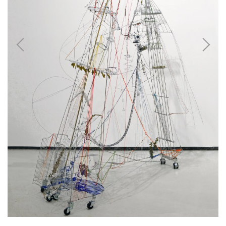
张
1
综
尺