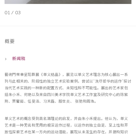
01
/
03
0
概要
新闻稿
藝術門荣幸呈现群展《单义结晶》，展览以单义艺术理念为核心展出一系
列与此相关的、阶段性的独立艺术实验案例，尝试以“洗尽铅华的运作”探讨
当代艺术实践的一种新的配置方式、未知性和不可能性。展出的艺术家包
括朱小禾、何艳以及来自四川美术学院单义艺术工作室及研究中心的陈紫
荆、贾馨茹、任旻洁、习关磊、殷世炎、 张弛和周浩。
单义艺术的概念受到高名潞理论的启发，并由朱小禾提出。他认为，单义
艺术是一种无名和无用的艰深运作过程，以运作的独立自足、至上性和开
放性探索艺术在某一方向的运动潜能，展现从未发生的存在，并建构知识