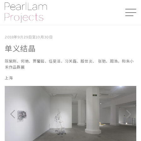
2018年9⽉29日至10月30日
单义结晶
陈紫荆、何艳、贾馨茹、任旻洁、习关磊、殷世炎、 张弛、周浩，和朱小
禾作品群展
上海