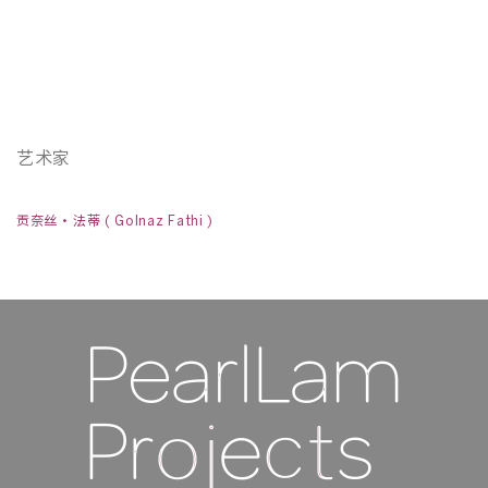
艺术家
贡奈丝・法蒂 ( Golnaz Fathi )