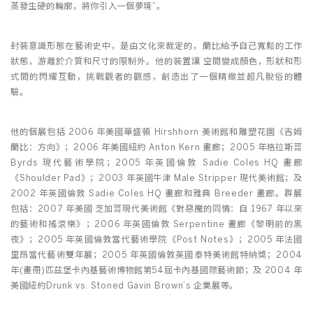
蒸發生硬的輪廓，將你引入一個夢境“。
封裝意識形態在藝術史中，是由文化來裁定的，蘭比給予自己寬鬆的工作
狀態，游離於介質和尺寸的限制外。他的裝置讓 空間變成顏色，形狀和形
式間的閃耀互動，挑戰觀者的觀感，創造出了一個精緻並超凡脫俗的體
驗。
他的個展包括 2006 年美國華盛頓 Hirshhorn 美術館和雕塑花園《吉姆
蘭比：方向》；2006 年美國紐約 Anton Kern 畫廊；2005 年格拉斯哥
Byrds 現代藝術學院；2005 年英國倫敦 Sadie Coles HQ 畫廊
《Shoulder Pad》；2003 年英國牛津 Male Stripper 現代美術館；及
2002 年英國倫敦 Sadie Coles HQ 畫廊和雅典 Breeder 畫廊。群展
包括：2007 年美國 芝加哥現代美術館《對惡魔的同情：自 1967 年以來
的藝術和搖滾樂》；2006 年英國倫敦 Serpentine 畫廊《黎明前的黑
夜》；2005 年英國倫敦當代藝術學院《Post Notes》；2005 年法國
里昂當代藝術雙年展；2005 年英國倫敦英國泰特美術館特納獎；2004
年(畫冊)匹茲堡卡內基藝術博物館第54屆卡內基國際藝術節；及 2004 年
美國紐約Drunk vs. Stoned Gavin Brown’s 企業展等。