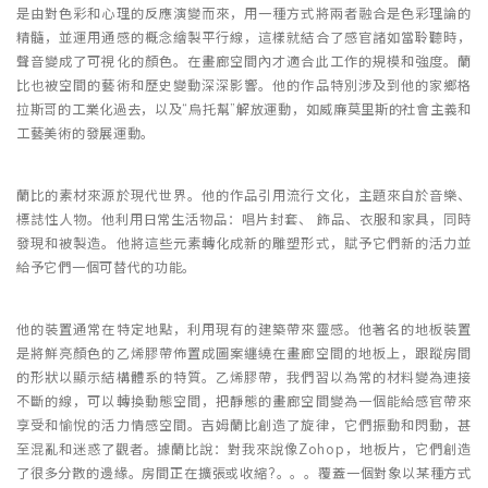
是由對色彩和心理的反應演變而來，用一種方式將兩者融合是色彩理論的
精髓，並運用通感的概念繪製平行線，這樣就結合了感官諸如當聆聽時，
聲音變成了可視化的顏色。在畫廊空間內才適合此工作的規模和強度。蘭
比也被空間的藝術和歷史變動深深影響。他的作品特別涉及到他的家鄉格
拉斯哥的工業化過去，以及“烏托幫”解放運動，如威廉莫里斯的社會主義和
工藝美術的發展運動。
蘭比的素材來源於現代世界。他的作品引用流行文化，主題來自於音樂、
標誌性人物。他利用日常生活物品：唱片封套、 飾品、衣服和家具，同時
發現和被製造。他將這些元素轉化成新的雕塑形式，賦予它們新的活力並
給予它們一個可替代的功能。
他的裝置通常在特定地點，利用現有的建築帶來靈感。他著名的地板裝置
是將鮮亮顏色的乙烯膠帶佈置成圖案纏繞在畫廊空間的地板上，跟蹤房間
的形狀以顯示結構體系的特質。乙烯膠帶，我們習以為常的材料變為連接
不斷的線，可以轉換動態空間，把靜態的畫廊空間變為一個能給感官帶來
享受和愉悅的活力情感空間。吉姆蘭比創造了旋律，它們振動和閃動，甚
至混亂和迷惑了觀者。據蘭比說：對我來說像Zohop，地板片，它們創造
了很多分散的邊緣。房間正在擴張或收縮?。。。覆蓋一個對象以某種方式