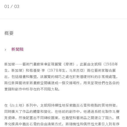
01
/
03
0
概要
新聞稿
新加坡──藝術⾨畫廊榮幸呈現展覽《摩擦》，此展由⻰凱翔（1988年
⽣，新加坡）和祖基斐·李 （1978年⽣，⻢來⻄亞）兩位藝術家聯合展
出，包括繪畫和雕塑。該展覽的精巧之處在於對基礎材料的⾮常規處理，
兩位新興藝術家將畫廊空間構建成⼀個交鋒場所，⽤來呈現他們在各⾃的
實踐和創作中所存在的不同阻⼒點。
在《⽩⼟地》系列中，⻰凱翔持續性地探索牆⾯⽯膏和樹脂的質地特徵，
同時擴⼤了作品的體量和變化，在他前的創作中，他通過系統化製作⻢賽
克瓷磚，然後配置出不同磚紋圖案，在牆壁和藝術品之間建⽴了阻⼒。標
準化模具中牆⾯⽯膏的⾃由澆築⽅式，將隨機性和偶然性元素引⼊到有序