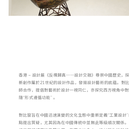
/
03
香港 – 設計展《反樸歸真──設計交融》尊崇中國歷史
新創作屬於21世紀的設計作品，發揚設計藝術的底藴。對比窗（P
師合作，提倡對藝術於設計一視同仁，亦探究西方視角中對
隨“形式遵循功能” 。
對比窗旨在中國迅速演變的文化生態中重新定義“工業設計
點提出質疑，尤其因為在中國傳統中並無此等級順次關係。