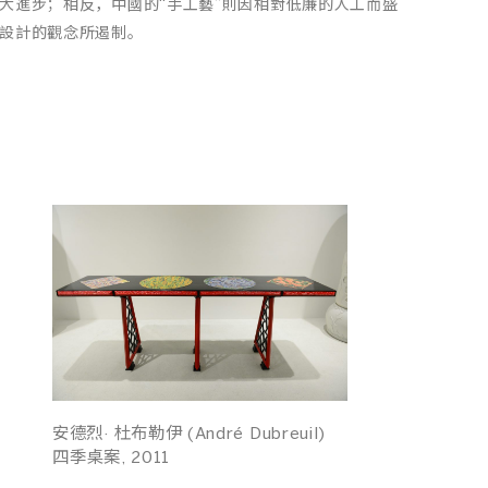
大進步；相反，中國的“手工藝”則因相對低廉的人工而盛
設計的觀念所遏制。
安德烈· 杜布勒伊 (André Dubreuil)
四季桌案, 2011