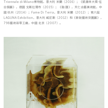
Triennale di Milano博物館，意大利 米蘭（2016）；《凱撒林大獎-任
日個展》，德國 戈斯拉爾市（2015）；《融·匯》，天仁合藝美術館，中
國 杭州（2014）；Fame Di Terra，意大利 米蘭（2012）；第六屆
LAGUNA Exhibition，意大利 威尼斯（2012）和《新銳藝術突圍展》，
798藝術區零工廠，中國 北京（2007）。