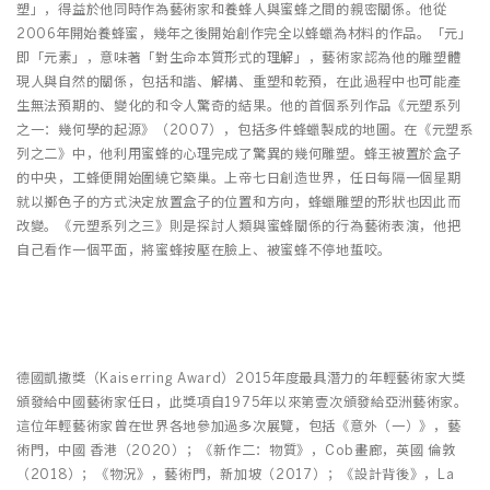
塑」，得益於他同時作為藝術家和養蜂人與蜜蜂之間的親密關係。他從
2006年開始養蜂蜜，幾年之後開始創作完全以蜂蠟為材料的作品。「元」
即「元素」，意味著「對生命本質形式的理解」，藝術家認為他的雕塑體
現人與自然的關係，包括和諧、解構、重塑和乾預，在此過程中也可能產
生無法預期的、變化的和令人驚奇的結果。他的首個系列作品《元塑系列
之一：幾何學的起源》（2007），包括多件蜂蠟製成的地圖。在《元塑系
列之二》中，他利用蜜蜂的心理完成了驚異的幾何雕塑。蜂王被置於盒子
的中央，工蜂便開始圍繞它築巢。上帝七日創造世界，任日每隔一個星期
就以擲色子的方式決定放置盒子的位置和方向，蜂蠟雕塑的形狀也因此而
改變。《元塑系列之三》則是探討人類與蜜蜂關係的行為藝術表演，他把
自己看作一個平面，將蜜蜂按壓在臉上、被蜜蜂不停地蜇咬。
德國凱撒獎（Kaiserring Award）2015年度最具潛力的年輕藝術家大獎
頒發給中國藝術家任日，此獎項自1975年以來第壹次頒發給亞洲藝術家。
這位年輕藝術家曾在世界各地參加過多次展覽，包括《意外（一）》，藝
術門，中國 香港（2020）；《新作二：物質》，Cob畫廊，英國 倫敦
（2018）；《物況》，藝術門，新加坡（2017）；《設計背後》，La