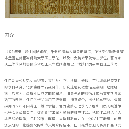
簡介
1984年出生於中國哈爾濱，畢業於清華大學美術學院，並獲得俄羅斯聖彼
得堡國立赫爾岑師範大學碩士學位，以及中央美術學院博士學位。藝術家
現工作學習於美國麻省理工大學媒體實驗室，攻讀他的另壹個理工學位。
任日是壹位研究型藝術家，專註於生物、科學、機械、工程與藝術交叉性
的學科研究。他與蜜蜂等昆蟲合作，研究這種真社會性昆蟲的自組織結
構，探索人，蜜蜂和自然之間的關系，用壹種新的藝術形式來實現共界面
語言的表達。任日的作品運用了蜂蠟這一獨特媒介，風格極易辨認。儘管
採用的材料不同尋常、難以掌控，他對蜜蜂心理學的了解和自然的親近讓
他得以與蜜蜂合作，從而創作出讓人驚豔的雕塑作品。他的作品體現了人
與自然的關系，包括和諧、解構、重塑和幹預，在此過程中可能產生的無
法預期的、動態變化的和令人驚奇的結果。任日最受歡迎的系列作品「元